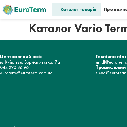
Каталог товарів
Про комп
Каталог Vario Ter
Центральний офіс
Технічна під
м. Київ, вул. Бориспільська, 7а
smidl@euroterm
044 290 86 96
Промисловий
euroterm@euroterm.com.ua
elena@euroterm