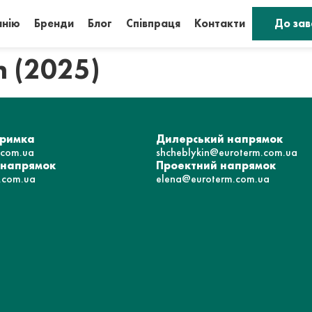
анію
Бренди
Блог
Співпраця
Контакти
До за
m (2025)
тримка
Дилерський напрямок
.com.ua
shcheblykin@euroterm.com.ua
 напрямок
Проектний напрямок
.com.ua
elena@euroterm.com.ua