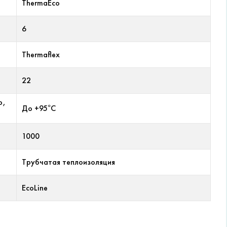
ThermaEco
6
Thermaflex
22
р,
До +95°С
1000
Трубчатая теплоизоляция
EcoLine