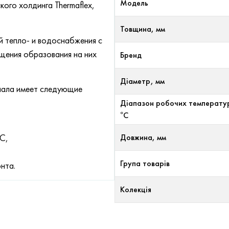
Модель
ого холдинга Thermaflex,
Товщина, мм
 тепло- и водоснабжения с
ащения образования на них
Бренд
Діаметр, мм
иала имеет следующие
Діапазон робочих температу
°С
С,
Довжина, мм
Група товарів
нта.
Колекція