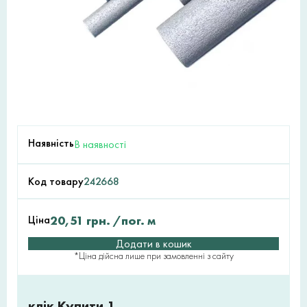
Наявність
В наявності
Код товару
242668
Ціна
20,51
грн.
/пог. м
Додати в кошик
*Ціна дійсна лише при замовленні з сайту
клік Купити 1