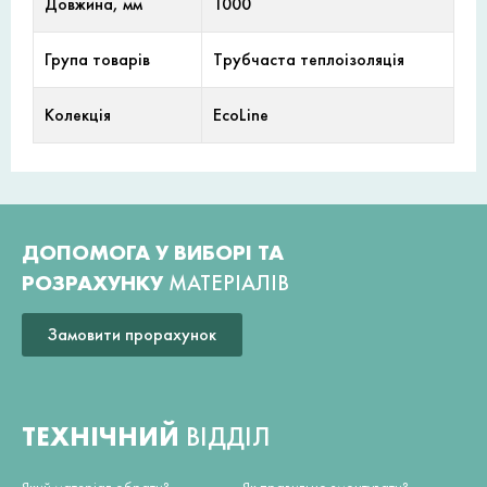
Довжина, мм
1000
Група товарів
Трубчаста теплоізоляція
Колекція
EcoLine
ДОПОМОГА У ВИБОРІ ТА
РОЗРАХУНКУ
МАТЕРІАЛІВ
Замовити прорахунок
ТЕХНІЧНИЙ
ВІДДІЛ
Який матеріал обрати?
Як правильно змонтувати?