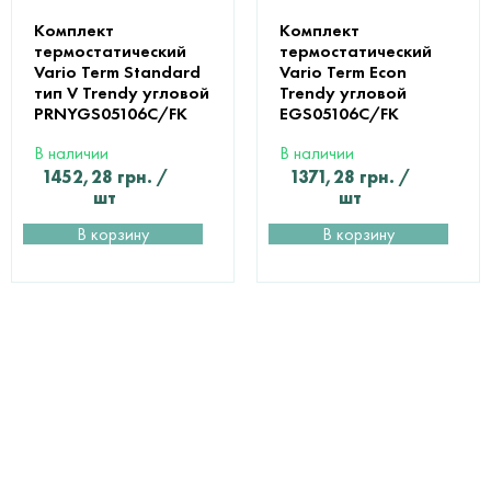
Комплект
Комплект
термостатический
термостатический
Vario Term Standard
Vario Term Econ
тип V Trendy угловой
Trendy угловой
PRNYGS05106C/FK
EGS05106C/FK
В наличии
В наличии
1452,28
грн.
/
1371,28
грн.
/
шт
шт
В корзину
В корзину
ПОМОЩЬ В
ВЫБОРЕ И РАСЧЕТЕ
МАТЕРИАЛОВ