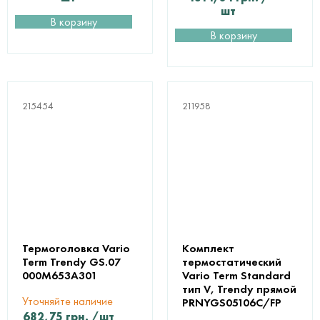
шт
В корзину
В корзину
215454
211958
Термоголовка Vario
Комплект
Term Trendy GS.07
термостатический
000M653A301
Vario Term Standard
тип V, Trendy прямой
Уточняйте наличие
PRNYGS05106C/FP
682,75
грн.
/шт