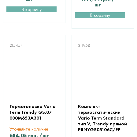
шт
В корзину
В корзину
215454
211958
Термоголовка Vario
Комплект
Term Trendy GS.07
термостатический
000M653A301
Vario Term Standard
тип V, Trendy прямой
Уточняйте наличие
PRNYGS05106C/FP
684,05
грн.
/шт