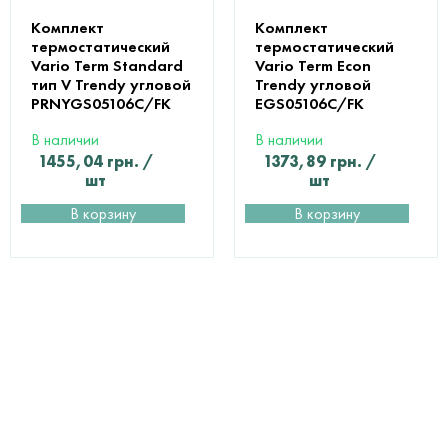
Комплект
Комплект
термостатический
термостатический
Vario Term Standard
Vario Term Econ
тип V Trendy угловой
Trendy угловой
PRNYGS05106C/FK
EGS05106C/FK
В наличии
В наличии
1455,04
грн.
/
1373,89
грн.
/
шт
шт
В корзину
В корзину
ПОМОЩЬ В
ВЫБОРЕ И РАСЧЕТЕ
МАТЕРИАЛОВ