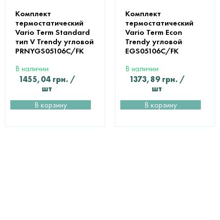
Комплект
Комплект
термостатический
термостатический
Vario Term Standard
Vario Term Econ
тип V Trendy угловой
Trendy угловой
PRNYGS05106C/FK
EGS05106C/FK
В наличии
В наличии
1455,04
грн.
/
1373,89
грн.
/
шт
шт
В корзину
В корзину
ПОМОЩЬ В
ВЫБОРЕ И РАСЧЕТЕ
МАТЕРИАЛОВ