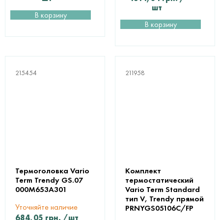
шт
В корзину
В корзину
215454
211958
Термоголовка Vario
Комплект
Term Trendy GS.07
термостатический
000M653A301
Vario Term Standard
тип V, Trendy прямой
Уточняйте наличие
PRNYGS05106C/FP
684,05
грн.
/шт