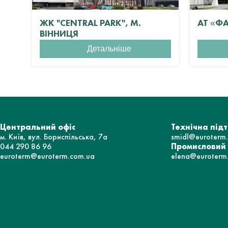
ЖК "CENTRAL PARK", М.
АТ «Ф
ВІННИЦЯ
Детальніше
Центральний офіс
Технічна під
м. Київ, вул. Бориспільська, 7а
smidl@euroterm
044 290 86 96
Промисловий
euroterm@euroterm.com.ua
elena@euroterm