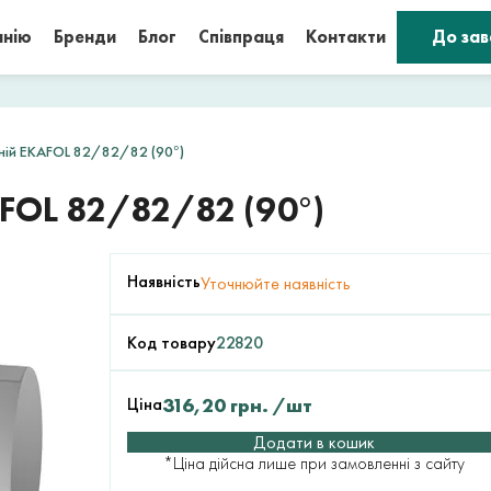
анію
Бренди
Блог
Співпраця
Контакти
До за
шній EKAFOL 82/82/82 (90°)
FOL 82/82/82 (90°)
Наявність
Уточнюйте наявність
Код товару
22820
Ціна
316,20
грн.
/шт
Додати в кошик
*Ціна дійсна лише при замовленні з сайту