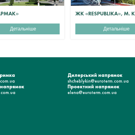
АРМАК»
ЖК «RESPUBLIKA», М. 
Детальніше
Детальніше
тримка
Дилерський напрямок
.com.ua
shcheblykin@euroterm.com.ua
 напрямок
Проектний напрямок
.com.ua
elena@euroterm.com.ua