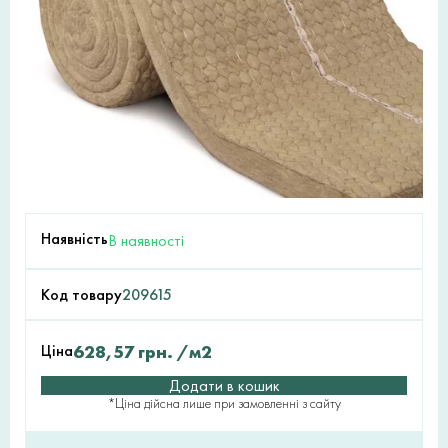
Наявність
В наявності
Код товару
209615
Ціна
628,57
грн.
/м2
Додати в кошик
*Ціна дійсна лише при замовленні з сайту