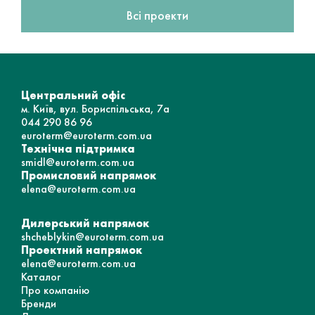
Всі проекти
Центральний офіс
м. Київ, вул. Бориспільська, 7а
044 290 86 96
euroterm@euroterm.com.ua
Технічна підтримка
smidl@euroterm.com.ua
Промисловий напрямок
elena@euroterm.com.ua
Дилерський напрямок
shcheblykin@euroterm.com.ua
Проектний напрямок
elena@euroterm.com.ua
Каталог
Про компанію
Бренди