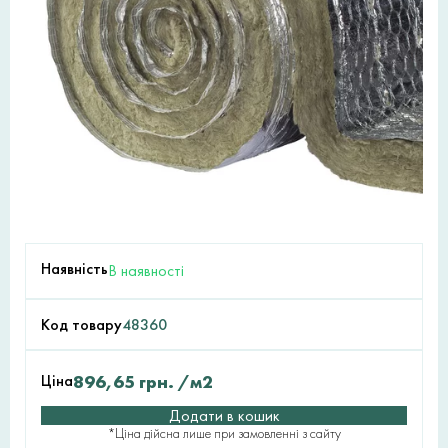
Наявність
В наявності
Код товару
48360
Ціна
896,65
грн.
/м2
Додати в кошик
*Ціна дійсна лише при замовленні з сайту