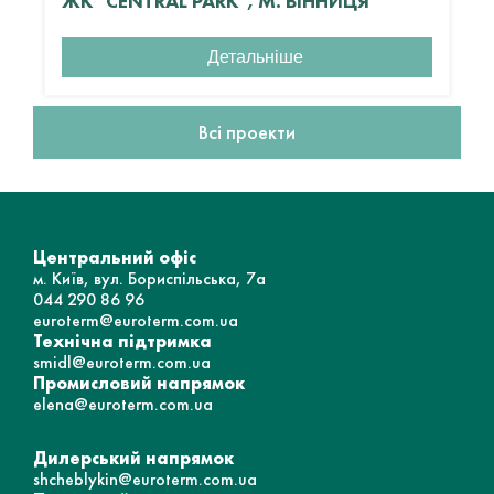
ЖК "CENTRAL PARK", М. ВІННИЦЯ
Детальніше
Всі проекти
Центральний офіс
м. Київ, вул. Бориспільська, 7а
044 290 86 96
euroterm@euroterm.com.ua
Технічна підтримка
smidl@euroterm.com.ua
Промисловий напрямок
elena@euroterm.com.ua
Дилерський напрямок
shcheblykin@euroterm.com.ua