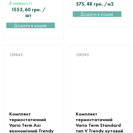
В наявності
575,48
грн.
/м2
1553,60
грн.
/
Додати в кошик
шт
Додати в кошик
129843
129590
Комплект
Комплект
термостатичний
термостатичний
Vario Term Axi
Vario Term Standard
економічний Trendy
тип V Trendy кутовий