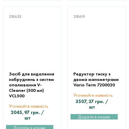
218633
218619
Засіб для видалення
Редуктор тиску з
забруднень з систем
двома манометрами
опалювання V-
Vario Term 7200020
Cleaner (500 мл)
Уточнюйте наявність
VCL500
3507,37
грн.
/
Уточнюйте наявність
шт
2045,97
грн.
/
Додати в кошик
шт
Додати в кошик