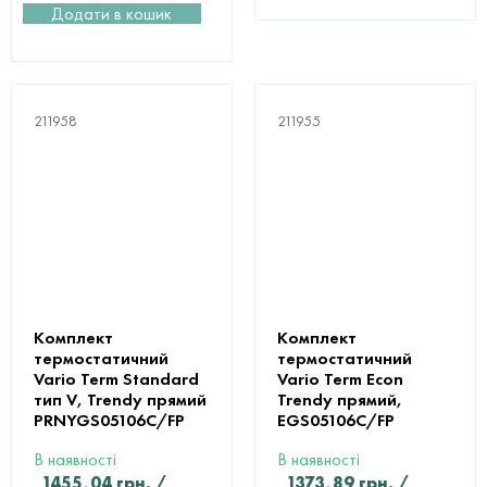
Додати в кошик
211958
211955
Комплект
Комплект
термостатичний
термостатичний
Vario Term Standard
Vario Term Econ
тип V, Trendy прямий
Trendy прямий,
PRNYGS05106C/FP
EGS05106C/FP
В наявності
В наявності
1455,04
грн.
/
1373,89
грн.
/