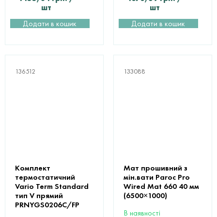
шт
шт
Додати в кошик
Додати в кошик
136512
133088
Комплект
Мат прошивний з
термостатичний
мін.вати Paroc Pro
Vario Term Standard
Wired Mat 660 40 мм
тип V прямий
(6500×1000)
PRNYGS0206C/FP
В наявності