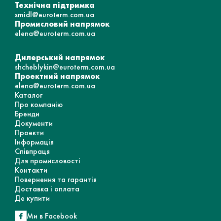
Технічна підтримка
smidl@euroterm.com.ua
Промисловий напрямок
elena@euroterm.com.ua
Дилерський напрямок
shcheblykin@euroterm.com.ua
Проектний напрямок
elena@euroterm.com.ua
Каталог
Про компанію
Бренди
Документи
Проекти
Інформація
Співпраця
Для промисловості
Контакти
Повернення та гарантія
Доставка і оплата
Де купити
Ми в Facebook