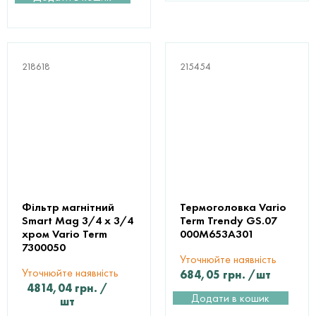
218618
215454
Фільтр магнітний
Термоголовка Vario
Smart Mag 3/4 х 3/4
Term Trendy GS.07
хром Vario Term
000M653A301
7300050
Уточнюйте наявність
Уточнюйте наявність
684,05
грн.
/шт
4814,04
грн.
/
Додати в кошик
шт