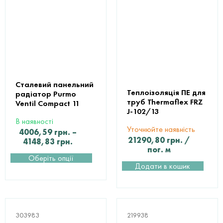
Сталевий панельний
Теплоізоляція ПЕ для
радіатор Purmo
труб Thermaflex FRZ
Ventil Compact 11
J-102/13
В наявності
Уточнюйте наявність
4006,59
грн.
–
21290,80
грн.
/
4148,83
грн.
пог. м
Оберіть опції
Додати в кошик
303983
219938