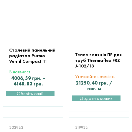
Сталевий панельний
Теплоізоляція ПЕ для
радіатор Purmo
труб Thermaflex FRZ
Ventil Compact 11
J-102/13
В наявності
Уточнюйте наявність
4006,59
грн.
–
21250,40
грн.
/
4148,83
грн.
пог. м
Оберіть опції
Додати в кошик
303983
219938