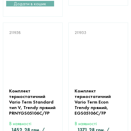
Додати в кошик
211958
211955
Комплект
Комплект
термостатичний
термостатичний
Vario Term Standard
Vario Term Econ
тип V, Trendy прямий
Trendy прямий,
PRNYGS05106C/FP
EGS05106C/FP
В наявності
В наявності
1452,28
грн.
/
1371,28
грн.
/