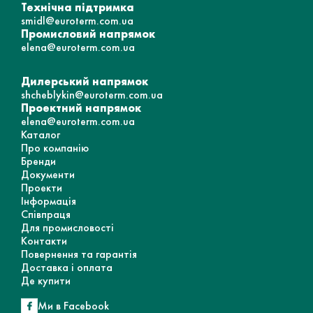
Технічна підтримка
smidl@euroterm.com.ua
Промисловий напрямок
elena@euroterm.com.ua
Дилерський напрямок
shcheblykin@euroterm.com.ua
Проектний напрямок
elena@euroterm.com.ua
Каталог
Про компанію
Бренди
Документи
Проекти
Інформація
Співпраця
Для промисловості
Контакти
Повернення та гарантія
Доставка і оплата
Де купити
Ми в Facebook