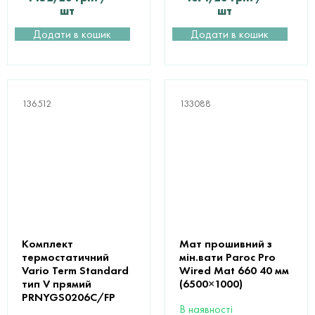
шт
шт
Додати в кошик
Додати в кошик
136512
133088
Комплект
Мат прошивний з
термостатичний
мін.вати Paroc Pro
Vario Term Standard
Wired Mat 660 40 мм
тип V прямий
(6500×1000)
PRNYGS0206C/FP
В наявності