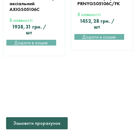
аксіальний
PRNYGS05106C/FK
AXIGS05106С
В наявності
В наявності
1452,28
грн.
/
1938,31
грн.
/
шт
шт
Додати в кошик
Додати в кошик
ДОПОМОГА У ВИБОРІ ТА
РОЗРАХУНКУ
МАТЕРІАЛІВ
Замовити прорахунок