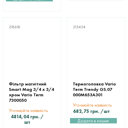
218618
215454
Фільтр магнітний
Термоголовка Vario
Smart Mag 3/4 х 3/4
Term Trendy GS.07
хром Vario Term
000M653A301
7300050
Уточнюйте наявність
Уточнюйте наявність
682,75
грн.
/шт
4814,04
грн.
/
Додати в кошик
шт