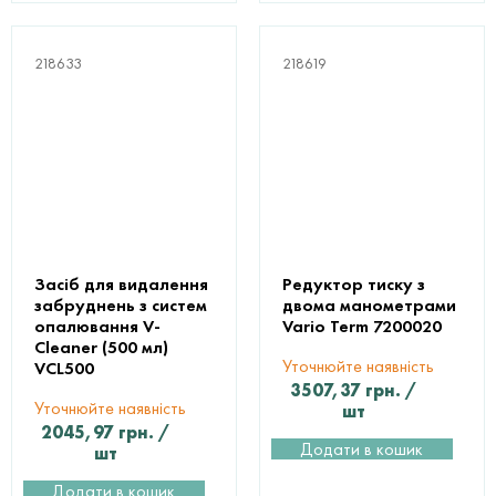
218633
218619
Засіб для видалення
Редуктор тиску з
забруднень з систем
двома манометрами
опалювання V-
Vario Term 7200020
Cleaner (500 мл)
Уточнюйте наявність
VCL500
3507,37
грн.
/
Уточнюйте наявність
шт
2045,97
грн.
/
Додати в кошик
шт
Додати в кошик