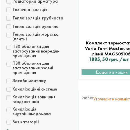
Радіаторна арматура
Технічна ізоляція
Теплоізоляція трубчаста
Теплоізоляція рулонна
Теплоізоляція жорстка
(плити)
Комплект термоста
ПВХ оболонки для
Vario Term Master, о
застосування всередині
лівий MAGS0510
приміщення
1885,50
грн.
/шт
ПВХ оболонки для
застосування ззовні
Додати в кошик
приміщення
Засоби монтажу
Каналізаційні системи
Каналізація зовнішня
218618
Уточнюйте наявніс
гладкостінна
Каналізація
внутрішньодомова
Без категорії