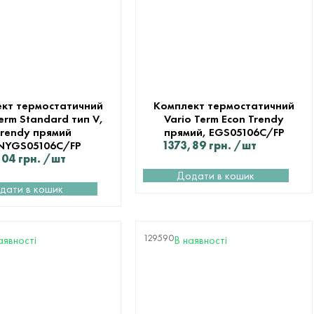
кт термостатичний
Комплект термостатичний
Term Standard тип V,
Vario Term Econ Trendy
rendy прямий
прямий, EGS05106C/FP
NYGS05106C/FP
1373,89
грн.
/шт
,04
грн.
/шт
Додати в кошик
дати в кошик
129590
аявності
В наявності