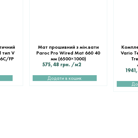
тичний
Мат прошивний з мін.вати
Компле
 тип V
Paroc Pro Wired Mat 660 40
Vario T
6C/FP
мм (6500×1000)
Tr
575,48
грн.
/м2
1941
Додати в кошик
До
ТЕХНІЧН