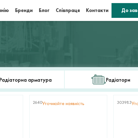
анію
Бренди
Блог
Співпраця
Контакти
До за
Радіаторна арматура
Радіатори
2640
303983
Уточнюйте наявність
Ут