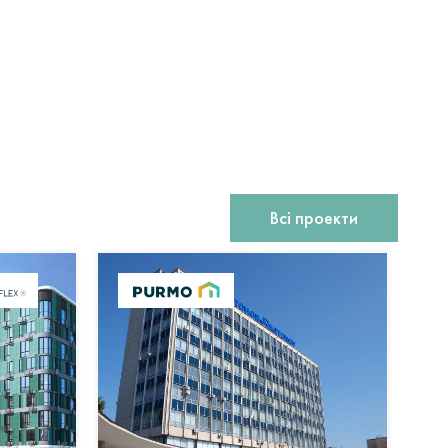
Як правильно змонтувати?
?
Які умови експлуатації?
Всі проекти