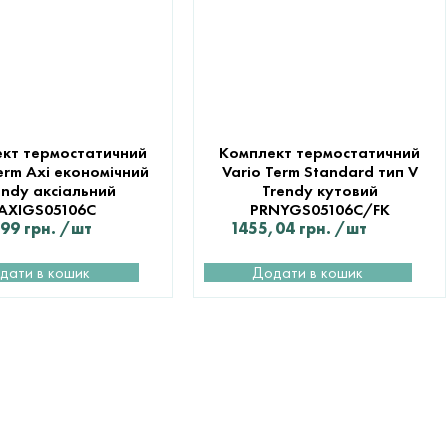
кт термостатичний
Комплект термостатичний
erm Axi економічний
Vario Term Standard тип V
endy аксіальний
Trendy кутовий
AXIGS05106С
PRNYGS05106C/FK
,99
грн.
/шт
1455,04
грн.
/шт
дати в кошик
Додати в кошик
ИЙ
ВІДДІЛ