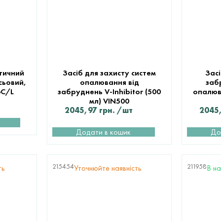
тичний
Засіб для захисту систем
Зас
сьовий,
опалювання від
заб
6C/L
забруднень V-Inhibitor (500
опалюв
мл) VIN500
2045,97
грн.
/шт
2045
Додати в кошик
До
215454
211958
ть
Уточнюйте наявність
В на