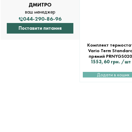
ДМИТРО
ваш менеджер
044-290-86-96
Поставити питання
Комплект термоста
Vario Term Standard
прямий PRNYGS020
1553,60
грн.
/шт
Додати в кошик
ДОПОМОГА У ВИБОРІ ТА
РОЗРАХУНКУ
МАТЕРІАЛІВ