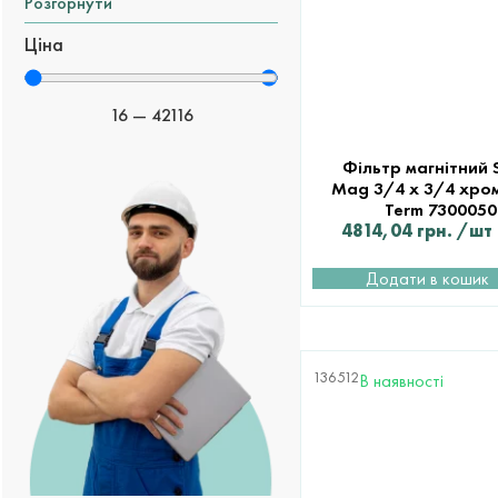
Розгорнути
Ціна
16
—
42116
Фільтр магнітний 
Mag 3/4 х 3/4 хром
Term 7300050
4814,04
грн.
/шт
Додати в кошик
136512
В наявності