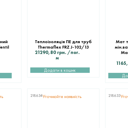
ьний
Теплоізоляція ПЕ для труб
Мат т
entil
Thermaflex FRZ J-102/13
мін.ва
21290,80
грн.
/пог.
Mat
м
1165
Додати в кошик
До
218634
218633
ть
Уточнюйте наявність
Уто