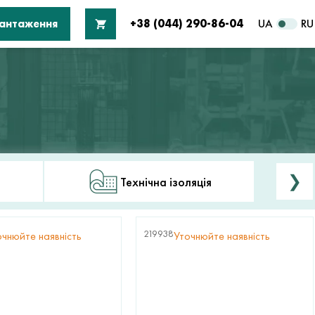
вантаження
+38 (044) 290-86-04
UA
RU
❯
Технічна ізоляція
219938
очнюйте наявність
Уточнюйте наявність