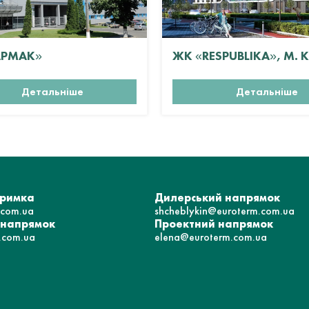
АРМАК»
ЖК «RESPUBLIKA», М. 
Детальніше
Детальніше
тримка
Дилерський напрямок
.com.ua
shcheblykin@euroterm.com.ua
 напрямок
Проектний напрямок
.com.ua
elena@euroterm.com.ua