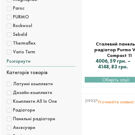
Paroc
PURMO
Rockwool
Sebald
Thermaflex
Сталевий панел
радіатор Purmo V
Vario Term
Compact 11
Розгорнути
4006,59
грн.
–
4148,83
грн.
Категорія товарів
Оберіть опції
Латунні комплекти
Дизайн-комплекти
Комплекти All In One
219937
Уточнюйте наявніс
Радіатори
Панельні радіатори
Аксесуари