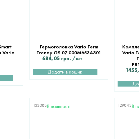
Smart
Термоголовка Vario Term
Компле
 Vario
Trendy GS.07 000M653A301
Vario 
684,05
грн.
/шт
T
PR
1455
Додати в кошик
До
133088
129843
В наявності
В н