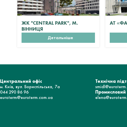
ЖК "CENTRAL PARK", М.
АТ «Ф
ВІННИЦЯ
Детальніше
Центральний офіс
Технічна під
м. Київ, вул. Бориспільська, 7а
smidl@euroterm
044 290 86 96
Промисловий
euroterm@euroterm.com.ua
elena@euroterm