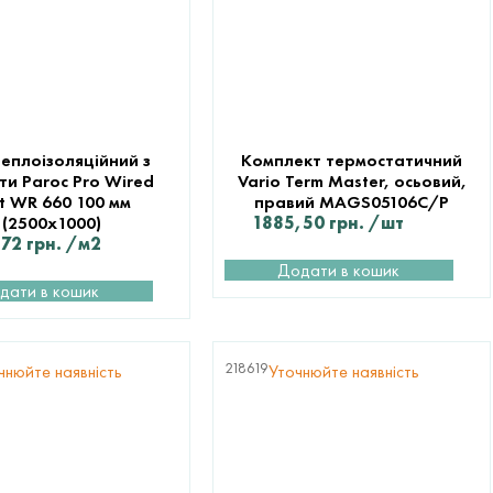
еплоізоляційний з
Комплект термостатичний
ти Paroc Pro Wired
Vario Term Master, осьовий,
 WR 660 100 мм
правий MAGS05106C/P
(2500х1000)
1885,50
грн.
/шт
,72
грн.
/м2
Додати в кошик
дати в кошик
218619
чнюйте наявність
Уточнюйте наявність