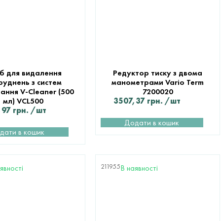
іб для видалення
Редуктор тиску з двома
руднень з систем
манометрами Vario Term
ання V-Cleaner (500
7200020
мл) VCL500
3507,37
грн.
/шт
,97
грн.
/шт
Додати в кошик
дати в кошик
211955
явності
В наявності