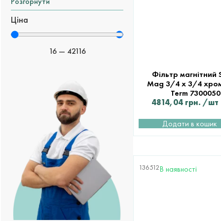
Розгорнути
Ціна
16
—
42116
Фільтр магнітний 
Mag 3/4 х 3/4 хром
Term 7300050
4814,04
грн.
/шт
Додати в кошик
136512
В наявності