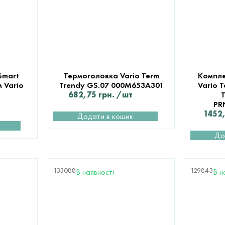
Smart
Термоголовка Vario Term
Компле
 Vario
Trendy GS.07 000M653A301
Vario 
682,75
грн.
/шт
T
PR
1452
Додати в кошик
До
133088
129843
В наявності
В н