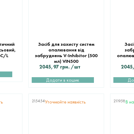
тичний
Засіб для захисту систем
Зас
сьовий,
опалювання від
заб
6C/L
забруднень V-Inhibitor (500
опалюв
мл) VIN500
2045,97
грн.
/шт
2045
Додати в кошик
До
215454
211958
ть
Уточнюйте наявність
В на