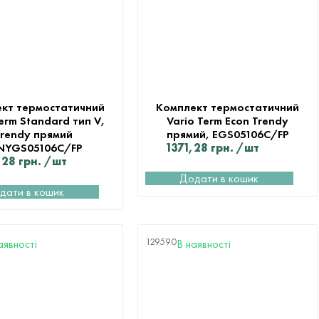
кт термостатичний
Комплект термостатичний
Term Standard тип V,
Vario Term Econ Trendy
rendy прямий
прямий, EGS05106C/FP
NYGS05106C/FP
1371,28
грн.
/шт
,28
грн.
/шт
Додати в кошик
дати в кошик
129590
аявності
В наявності