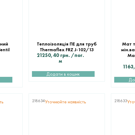
ьний
Теплоізоляція ПЕ для труб
Мат т
entil
Thermaflex FRZ J-102/13
мін.ва
21250,40
грн.
/пог.
Mat
м
1163
Додати в кошик
До
218634
218633
ть
Уточнюйте наявність
Уто