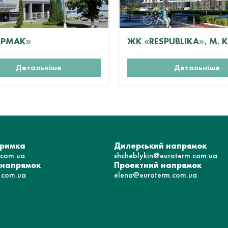
АРМАК»
ЖК «RESPUBLIKA», М. 
Детальніше
Детальніше
тримка
Дилерський напрямок
.com.ua
shcheblykin@euroterm.com.ua
 напрямок
Проектний напрямок
.com.ua
elena@euroterm.com.ua