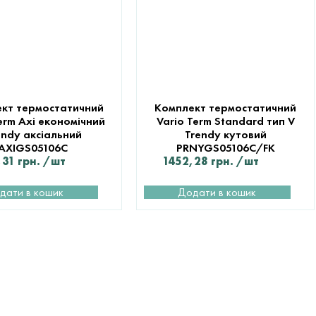
кт термостатичний
Комплект термостатичний
erm Axi економічний
Vario Term Standard тип V
endy аксіальний
Trendy кутовий
AXIGS05106С
PRNYGS05106C/FK
,31
грн.
/шт
1452,28
грн.
/шт
дати в кошик
Додати в кошик
ИЙ
ВІДДІЛ