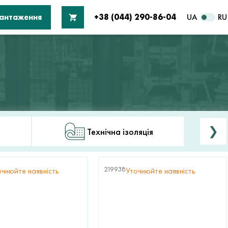
вантаження
+38 (044) 290-86-04
UA
RU
❯
Технічна ізоляція
219938
очнюйте наявність
Уточнюйте наявність