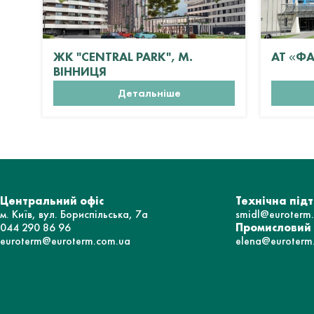
ЖК "CENTRAL PARK", М.
АТ «Ф
ВІННИЦЯ
Детальніше
Центральний офіс
Технічна під
м. Київ, вул. Бориспільська, 7а
smidl@euroterm
044 290 86 96
Промисловий
euroterm@euroterm.com.ua
elena@euroterm