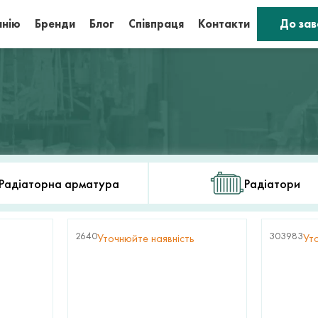
анію
Бренди
Блог
Співпраця
Контакти
До за
Радіаторна арматура
Радіатори
2640
303983
Уточнюйте наявність
Ут