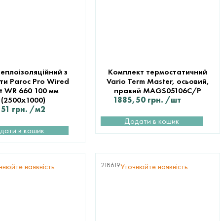
еплоізоляційний з
Комплект термостатичний
ти Paroc Pro Wired
Vario Term Master, осьовий,
 WR 660 100 мм
правий MAGS05106C/P
(2500х1000)
1885,50
грн.
/шт
,51
грн.
/м2
Додати в кошик
дати в кошик
218619
чнюйте наявність
Уточнюйте наявність