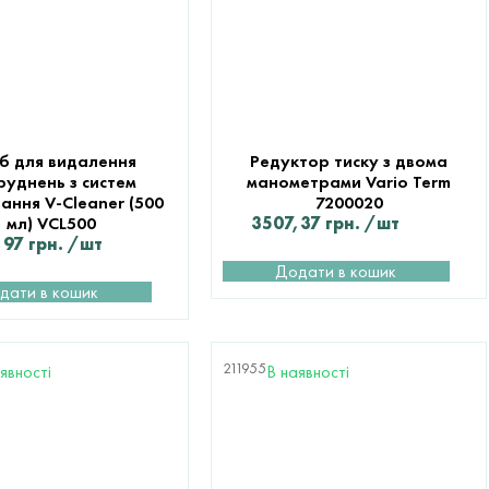
іб для видалення
Редуктор тиску з двома
руднень з систем
манометрами Vario Term
ання V-Cleaner (500
7200020
мл) VCL500
3507,37
грн.
/шт
,97
грн.
/шт
Додати в кошик
дати в кошик
211955
явності
В наявності