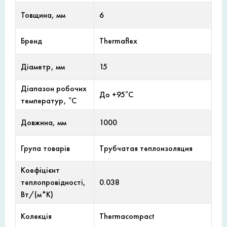
Товщина, мм
6
Бренд
Thermaflex
Діаметр, мм
15
Діапазон робочих
До +95°С
температур, °С
Довжина, мм
1000
Група товарів
Трубчатая теплоизоляция
Коефіцієнт
теплопровідності,
0.038
Вт/(м*К)
Колекція
Thermacompact