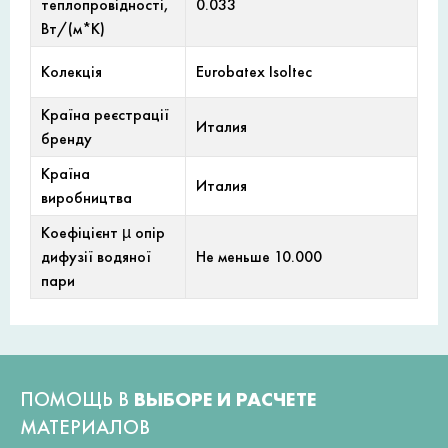
теплопровідності,
0.033
Вт/(м*К)
Колекція
Eurobatex Isoltec
Країна реєстрації
Италия
бренду
Країна
Италия
виробництва
Коефіцієнт µ опір
дифузії водяної
Не меньше 10.000
пари
ПОМОЩЬ В
ВЫБОРЕ И РАСЧЕТЕ
МАТЕРИАЛОВ