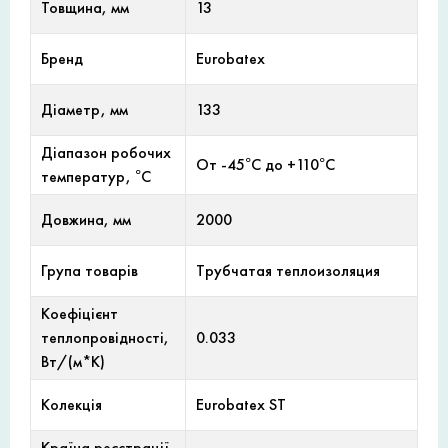
Товщина, мм
13
Бренд
Eurobatex
Діаметр, мм
133
Діапазон робочих
От -45°С до +110°С
температур, °С
Довжина, мм
2000
Група товарів
Трубчатая теплоизоляция
Коефіцієнт
теплопровідності,
0.033
Вт/(м*К)
Колекція
Eurobatex ST
Країна реєстрації