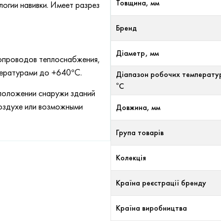
Товщина, мм
огии навивки. Имеет разрез
Бренд
Діаметр, мм
опроводов теплоснабжения,
пературами до +640°С.
Діапазон робочих температу
°С
положении снаружи зданий
воздухе или возможными
Довжина, мм
Група товарів
Колекція
Країна реєстрації бренду
Країна виробництва