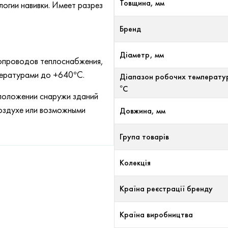
Товщина, мм
огии навивки. Имеет разрез
Бренд
Діаметр, мм
опроводов теплоснабжения,
пературами до +640°С.
Діапазон робочих температу
°С
положении снаружи зданий
воздухе или возможными
Довжина, мм
Група товарів
Колекція
Країна реєстрації бренду
Країна виробництва