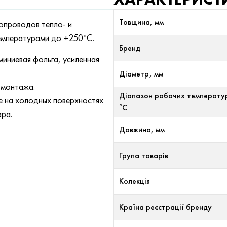
Товщина, мм
опроводов тепло- и
емпературами до +250°С.
Бренд
иниевая фольга, усиленная
Діаметр, мм
 монтажа.
Діапазон робочих температу
е на холодных поверхностях
°С
ра.
Довжина, мм
Група товарів
Колекція
Країна реєстрації бренду