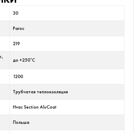
30
Paroc
219
р,
до +250°С
1200
Трубчатая теплоизоляция
Hvac Section AluCoat
Польша