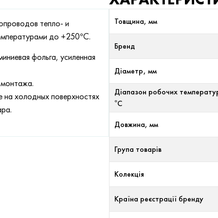
Товщина, мм
опроводов тепло- и
емпературами до +250°С.
Бренд
иниевая фольга, усиленная
Діаметр, мм
 монтажа.
Діапазон робочих температу
е на холодных поверхностях
°С
ра.
Довжина, мм
Група товарів
Колекція
Країна реєстрації бренду