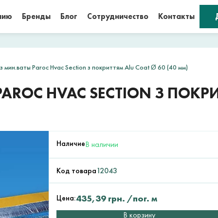
нию
Бренды
Блог
Сотрудничество
Контакты
 мин.ваты Paroc Hvac Section з покриттям Alu Coat Ø 60 (40 мм)
AROC HVAC SECTION З ПОКРИ
Наличие
В наличии
Код товара
12043
Цена:
435,39
грн.
/пог. м
В корзину