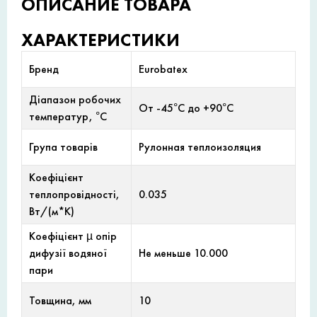
ОПИСАНИЕ ТОВАРА
ХАРАКТЕРИСТИКИ
Бренд
Eurobatex
Діапазон робочих
От -45°С до +90°С
температур, °С
Група товарів
Рулонная теплоизоляция
Коефіцієнт
теплопровідності,
0.035
Вт/(м*К)
Коефіцієнт µ опір
дифузії водяної
Не меньше 10.000
пари
Товщина, мм
10