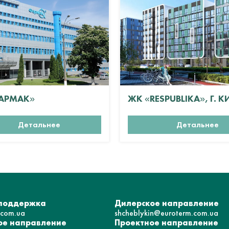
АРМАК»
ЖК «RESPUBLIKA», Г. К
Детальнее
Детальнее
 поддержка
Дилерское направление
.com.ua
shcheblykin@euroterm.com.ua
е направление
Проектное направление