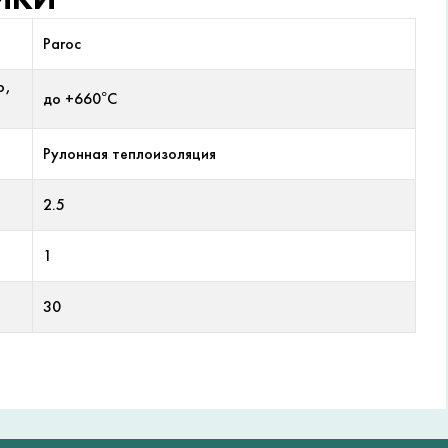
Paroc
р,
до +660°С
Рулонная теплоизоляция
2.5
1
30