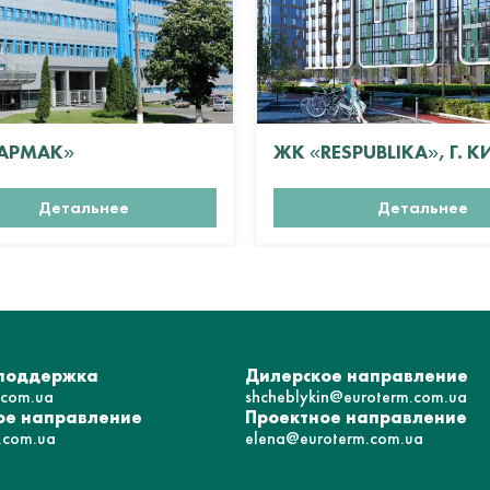
АРМАК»
ЖК «RESPUBLIKA», Г. К
Детальнее
Детальнее
 поддержка
Дилерское направление
.com.ua
shcheblykin@euroterm.com.ua
е направление
Проектное направление
.com.ua
elena@euroterm.com.ua