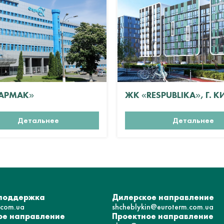
АРМАК»
ЖК «RESPUBLIKA», Г. К
Детальнее
Детальнее
 поддержка
Дилерское направление
.com.ua
shcheblykin@euroterm.com.ua
е направление
Проектное направление