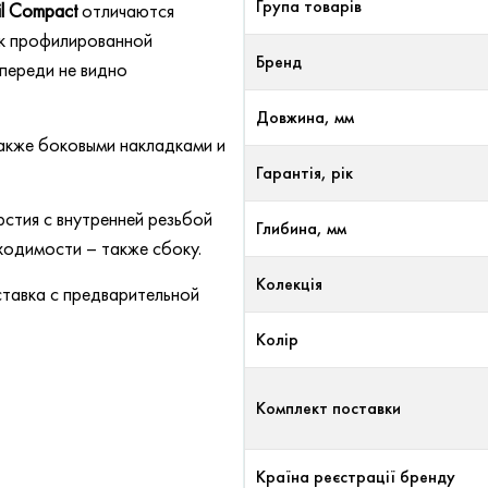
Група товарів
l Compact
отличаются
 к профилированной
Бренд
переди не видно
Довжина, мм
акже боковыми накладками и
Гарантія, рік
стия с внутренней резьбой
Глибина, мм
ходимости – также сбоку.
Колекція
ставка с предварительной
Колір
Комплект поставки
Країна реєстрації бренду