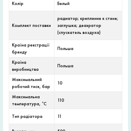
Колір
Белый
радиатор; крепление к стене;
Комплект поставки
заглушка; деаэратор
(спускатель воздуха)
Країна реєстрації
Польша
бренду
Країна
Польша
виробництва
Максимальний
10
робочий тиск, бар
Максимальна
110
температура, °С
Тип радіатора
11