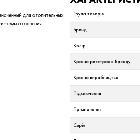
Група товарів
значенный для отопительных
истемы отопления.
Бренд
Колір
Країна реєстрації бренду
Країна виробництва
Підключення
Призначення
Серія