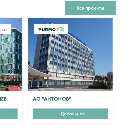
Все проекты
ИЕВ
АО "АНТОНОВ"
ЖК
Детальнее