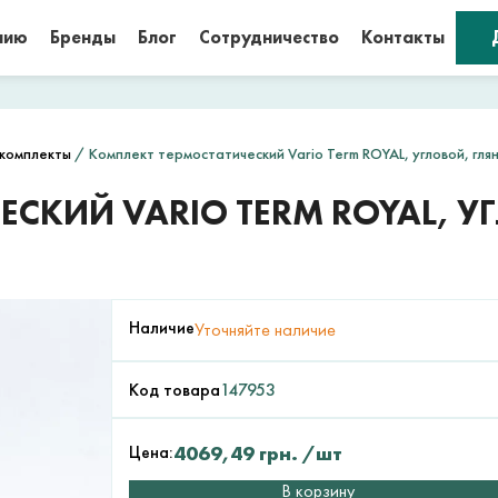
нию
Бренды
Блог
Сотрудничество
Контакты
комплекты
/ Комплект термостатический Vario Term ROYAL, угловой, гл
СКИЙ VARIO TERM ROYAL, У
Наличие
Уточняйте наличие
Код товара
147953
Цена:
4069,49
грн.
/шт
В корзину