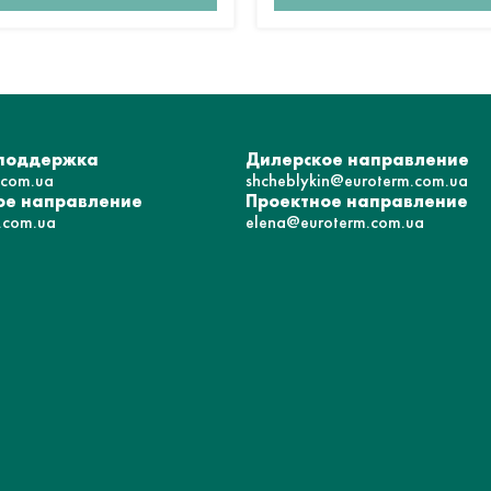
 поддержка
Дилерское направление
.com.ua
shcheblykin@euroterm.com.ua
е направление
Проектное направление
.com.ua
elena@euroterm.com.ua