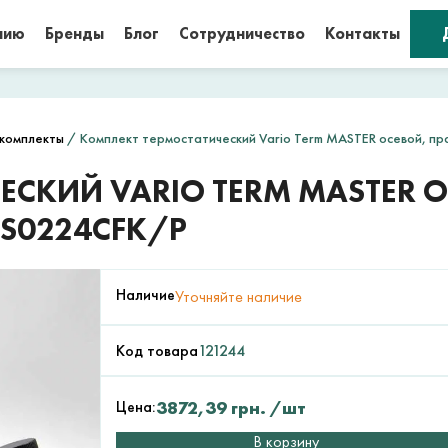
нию
Бренды
Блог
Сотрудничество
Контакты
комплекты
/ Комплект термостатический Vario Term MASTER осевой, п
СКИЙ VARIO TERM MASTER О
S0224CFK/P
Наличие
Уточняйте наличие
Код товара
121244
Цена:
3872,39
грн.
/шт
В корзину