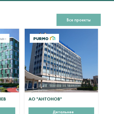
Все проекты
ИЕВ
АО "АНТОНОВ"
ЖК
Детальнее