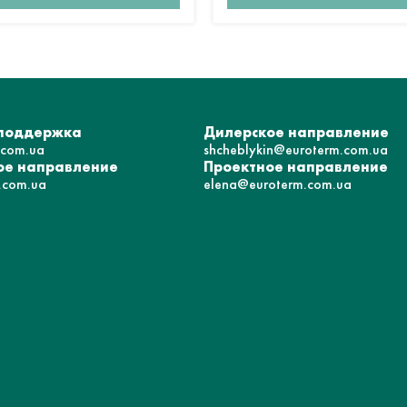
 поддержка
Дилерское направление
.com.ua
shcheblykin@euroterm.com.ua
е направление
Проектное направление
.com.ua
elena@euroterm.com.ua