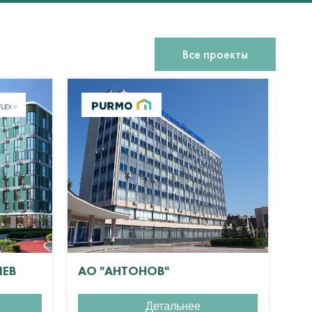
Все проекты
ИЕВ
АО "АНТОНОВ"
ЖК
Детальнее