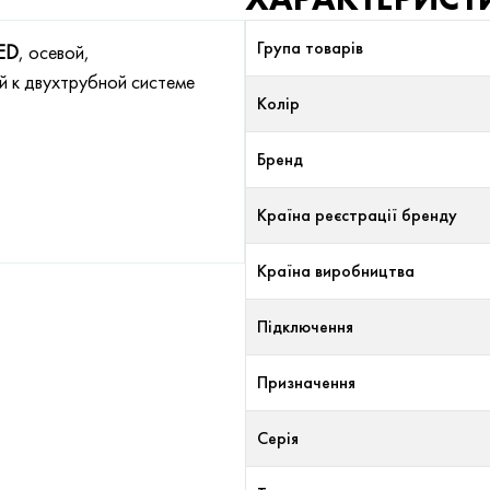
Група товарів
TED
, осевой,
й к двухтрубной системе
Колір
Бренд
Країна реєстрації бренду
Країна виробництва
Підключення
Призначення
Серія