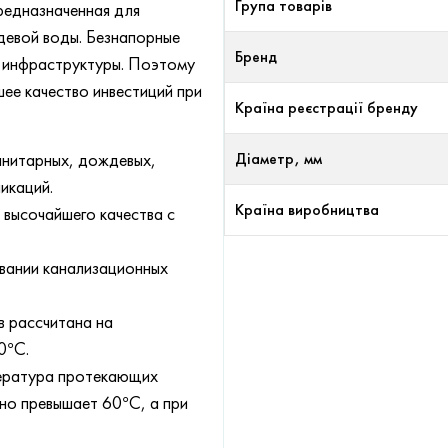
Група товарів
редназначенная для
девой воды. Безнапорные
Бренд
й инфраструктуры. Поэтому
ее качество инвестиций при
Країна реєстрації бренду
анитарных, дождевых,
Діаметр, мм
икаций.
Країна виробництва
 высочайшего качества с
вании канализационных
в рассчитана на
0°C.
мпература протекающих
но превышает 60°C, а при