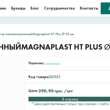
нию
Бренды
Блог
Сотрудничество
Контакты
ор канализационныйMagnaplast HT Plus Ø 50 мм
НЫЙMAGNAPLAST HT PLUS Ø
Наличие
В наличии
Код товара
261325
Цена:
290,90
грн.
/шт
В корзину
*Цена действительна только при заказе с сайта