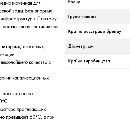
Бренд
редназначенная для
девой воды. Безнапорные
Група товарів
й инфраструктуры. Поэтому
ее качество инвестиций при
Країна реєстрації бренду
анитарных, дождевых,
Діаметр, мм
икаций.
Країна виробництва
 высочайшего качества с
вании канализационных
в рассчитана на
0°C.
мпература протекающих
но превышает 60°C, а при