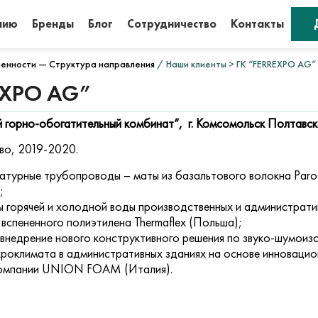
нию
Бренды
Блог
Сотрудничество
Контакты
енности — Структура направления
/ Наши клиенты > ГК “FERREXPO AG”
EXPO AG”
горно-обогатительный комбинат“,
г. Комсомольск Полтавск
во, 2019-2020.
атурные трубопроводы – маты из базальтового волокна Paro
;
 горячей и холодной воды производственных и администрати
 вспененного полиэтилена Thermaflex (Польша);
внедрение нового конструктивного решения по звуко-шумоиз
кроклимата в административных зданиях на основе инновацио
компании UNION FOAM (Италия).