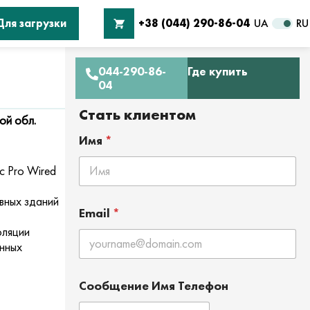
Для загрузки
+38 (044) 290-86-04
UA
RU
044-290-86-
Где купить
04
Стать клиентом
ой обл.
Имя
*
c Pro Wired
вных зданий
Email
*
оляции
нных
Сообщение Имя Телефон