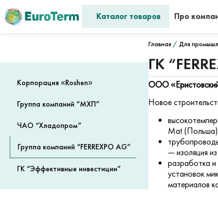
Каталог товаров
Про компа
Главная
/
Для промышл
ГК “FERR
Корпорация «Roshen»
ООО «Еристовский 
Новое строительст
Группа компаний “МХП”
высокотемпер
ЧАО “Хладопром”
Mat (Польша)
трубопроводы
Группа компаний “FERREXPO AG”
— изоляция из
разработка и 
ГК “Эффективные инвестиции”
установок ми
материалов 