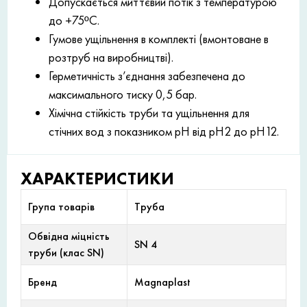
Допускається миттєвий потік з температурою
до +75ºC.
Гумове ущільнення в комплекті (вмонтоване в
розтруб на виробництві).
Герметичність з’єднання забезпечена до
максимального тиску 0,5 бар.
Хімічна стійкість труби та ущільнення для
стічних вод з показником рН від рН2 до рН12.
ХАРАКТЕРИСТИКИ
Група товарів
Труба
Обвідна міцність
SN 4
труби (клас SN)
Бренд
Magnaplast