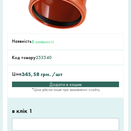
Наявність
В наявності
Код товару
253540
Ціна
345,58
грн.
/шт
Додати в кошик
*Ціна дійсна лише при замовленні з сайту
в клік 1