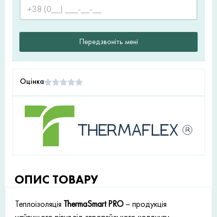
Передзвоніть мені
Оцінка
ОПИС ТОВАРУ
Теплоізоляція
ThermaSmart PRO
– продукція
найвищого рівня від європейського холдингу