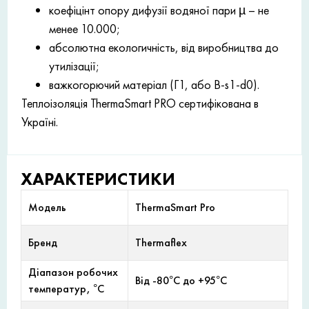
коефіцінт опору дифузії водяної пари µ – не
менее 10.000;
абсолютна екологичність, від виробництва до
утилізації;
важкогорючий матеріал (Г1, або B-s1-d0).
Теплоізоляція ThermaSmart PRO сертифікована в
Україні.
ХАРАКТЕРИСТИКИ
Модель
ThermaSmart Pro
Бренд
Thermaflex
Діапазон робочих
Від -80°С до +95°С
температур, °С