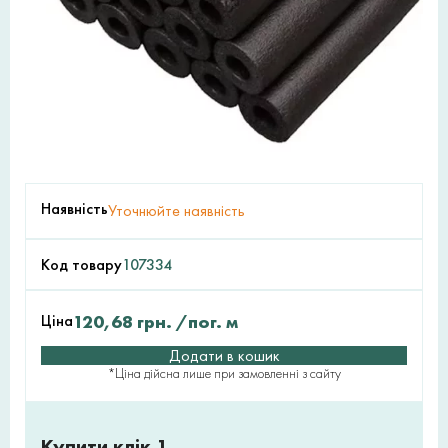
Наявність
Уточнюйте наявність
Код товару
107334
Ціна
120,68
грн.
/пог. м
Додати в кошик
*Ціна дійсна лише при замовленні з сайту
Купити клік 1