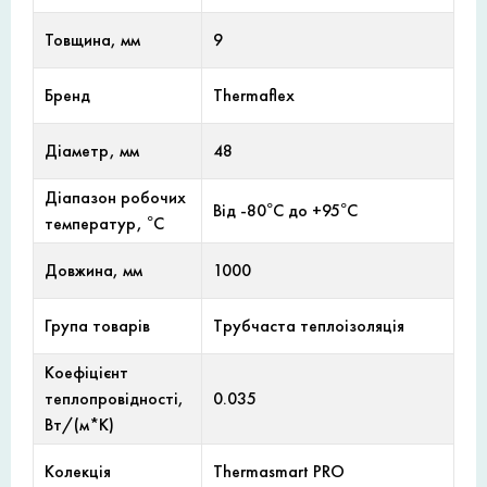
Товщина, мм
9
Бренд
Thermaflex
Діаметр, мм
48
Діапазон робочих
Від -80°С до +95°С
температур, °С
Довжина, мм
1000
Група товарів
Трубчаста теплоізоляція
Коефіцієнт
теплопровідності,
0.035
Вт/(м*К)
Колекція
Thermasmart PRO