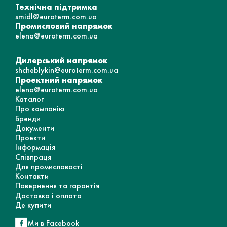
Технічна підтримка
smidl@euroterm.com.ua
Промисловий напрямок
elena@euroterm.com.ua
Дилерський напрямок
shcheblykin@euroterm.com.ua
Проектний напрямок
elena@euroterm.com.ua
Каталог
Про компанію
Бренди
Документи
Проекти
Інформація
Співпраця
Для промисловості
Контакти
Повернення та гарантія
Доставка і оплата
Де купити
Ми в Facebook