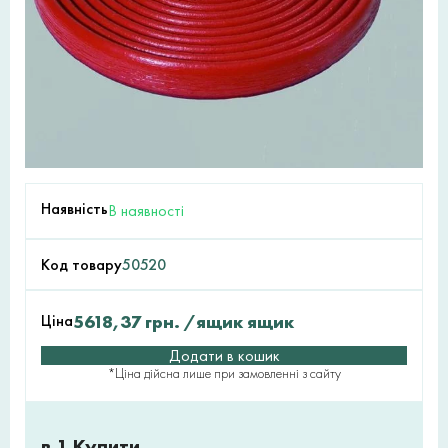
Наявність
В наявності
Код товару
50520
Ціна
5618,37
грн.
/ящик ящик
Додати в кошик
*Ціна дійсна лише при замовленні з сайту
в 1 Купити