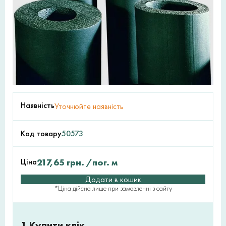
Наявність
Уточнюйте наявність
Код товару
50573
Ціна
217,65
грн.
/пог. м
Додати в кошик
*Ціна дійсна лише при замовленні з сайту
1 Купити клік