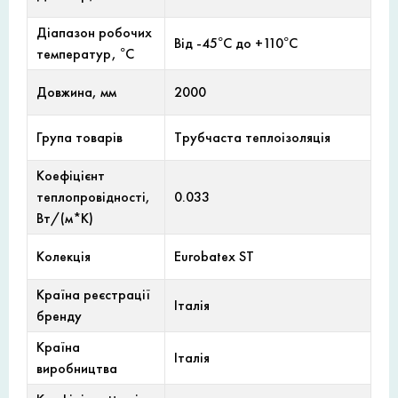
Діапазон робочих
Від -45°С до +110°С
температур, °С
Довжина, мм
2000
Група товарів
Трубчаста теплоізоляція
Коефіцієнт
теплопровідності,
0.033
Вт/(м*К)
Колекція
Eurobatex ST
Країна реєстрації
Італія
бренду
Країна
Італія
виробництва