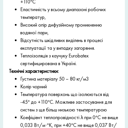
+110°С
Еластичність у всьому диапазоні робочих
температур,
Високий опір дифузійному проникненню
водяної пари,
Відсутність шкідливих виділень в процесі
експлуатації та у випадку загоряння.
Теплоізоляція з каучуку Eurobatex
сертифицирована в Україні.
Технічні характеристики:
Густина матеріалу 50 – 80 кг/м3
Колір чорний
Температура поверхонь що ізолюються від
-45° до +110°С. Можливе застосування для
систем з ще більш низькою температурою
Коефіціент теплопровідності λ при 0°С не вище
0,033 Вт/м·°К, при +40°С не вище 0,037 Вт/