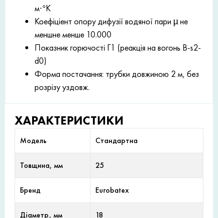
м·°К
Коефіціент опору дифузії водяної пари µ не
меншне менше 10.000
Показник горючості Г1 (реакція на вогонь B-s2-
d0)
Форма постачання: трубки довжиною 2 м, без
розрізу уздовж.
ХАРАКТЕРИСТИКИ
Модель
Стандартна
Товщина, мм
25
Бренд
Eurobatex
Діаметр, мм
18