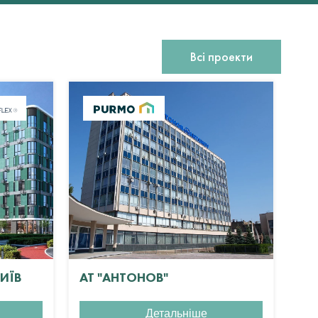
Всі проекти
КИЇВ
АТ "АНТОНОВ"
ЖК
Детальніше