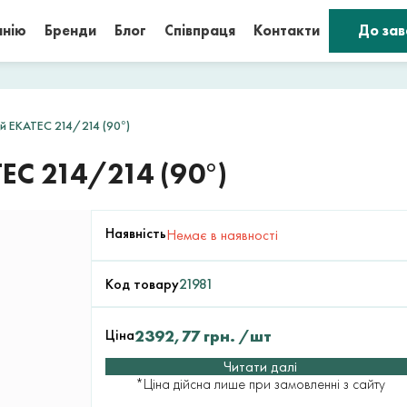
анію
Бренди
Блог
Співпраця
Контакти
До за
ій EKATEC 214/214 (90°)
C 214/214 (90°)
Наявність
Немає в наявності
Код товару
21981
Ціна
2392,77
грн.
/шт
Читати далі
*Ціна дійсна лише при замовленні з сайту