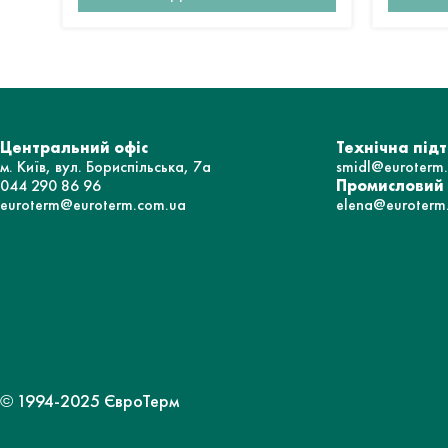
Центральний офіс
Технічна під
м. Київ, вул. Бориспільська, 7а
smidl@euroterm
044 290 86 96
Промисловий
euroterm@euroterm.com.ua
elena@euroterm
© 1994-2025 ЄвроТерм