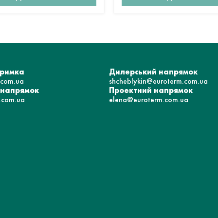
тримка
Дилерський напрямок
.com.ua
shcheblykin@euroterm.com.ua
 напрямок
Проектний напрямок
.com.ua
elena@euroterm.com.ua