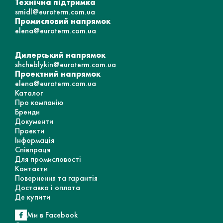
Технічна підтримка
smidl@euroterm.com.ua
Промисловий напрямок
elena@euroterm.com.ua
Дилерський напрямок
shcheblykin@euroterm.com.ua
Проектний напрямок
elena@euroterm.com.ua
Каталог
Про компанію
Бренди
Документи
Проекти
Інформація
Співпраця
Для промисловості
Контакти
Повернення та гарантія
Доставка і оплата
Де купити
Ми в Facebook