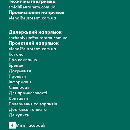
Технічна підтримка
smidl@euroterm.com.ua
Промисловий напрямок
elena@euroterm.com.ua
Дилерський напрямок
shcheblykin@euroterm.com.ua
Проектний напрямок
elena@euroterm.com.ua
Каталог
Про компанію
Бренди
Документи
Проекти
Інформація
Співпраця
Для промисловості
Контакти
Повернення та гарантія
Доставка і оплата
Де купити
Ми в Facebook