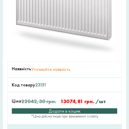
Наявність
Уточнюйте наявність
Код товару
23151
Ціна
22042,30
грн.
13074,81
грн.
/шт
Додати в кошик
*Ціна дійсна лише при замовленні з сайту