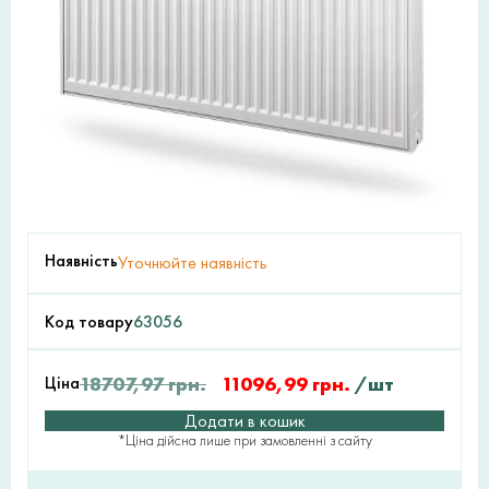
Наявність
Уточнюйте наявність
Код товару
63056
Ціна
18707,97
грн.
11096,99
грн.
/шт
Додати в кошик
*Ціна дійсна лише при замовленні з сайту