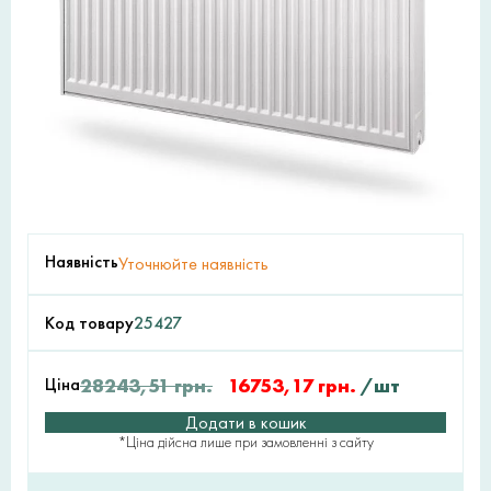
Наявність
Уточнюйте наявність
Код товару
25427
Ціна
28243,51
грн.
16753,17
грн.
/шт
Додати в кошик
*Ціна дійсна лише при замовленні з сайту