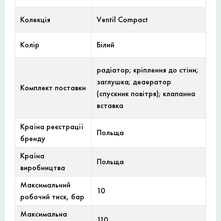
Колекція
Ventil Compact
Колір
Білий
радіатор; кріплення до стіни;
заглушка; деаератор
Комплект поставки
(спускник повітря); клапанна
вставка
Країна реєстрації
Польща
бренду
Країна
Польща
виробництва
Максимальний
10
робочий тиск, бар
Максимальна
110