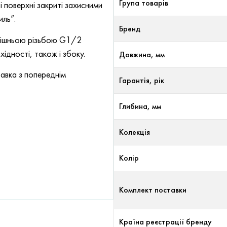
Група товарів
 поверхні закриті захисними
иль”.
Бренд
утрішньою різьбою G1/2
ідності, також і збоку.
Довжина, мм
авка з попереднім
Гарантія, рік
Глибина, мм
Колекція
Колір
Комплект поставки
Країна реєстрації бренду