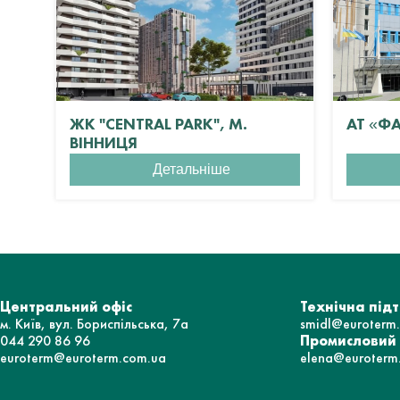
ЖК "CENTRAL PARK", М.
АТ «Ф
ВІННИЦЯ
Детальніше
Центральний офіс
Технічна під
м. Київ, вул. Бориспільська, 7а
smidl@euroterm
044 290 86 96
Промисловий
euroterm@euroterm.com.ua
elena@euroterm