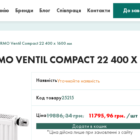
анію
Бренди
Блог
Співпраця
Контакти
До за
RMO Ventil Compact 22 400 x 1600 мм
O VENTIL COMPACT 22 400 X
Наявність
Уточнюйте наявність
Код товару
25215
Ціна
19886,34
грн.
11795,96
грн.
/шт
Додати в кошик
*Ціна дійсна лише при замовленні з сайту