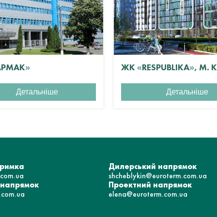
АРМАК»
ЖК «RESPUBLIKA», М. 
Детальніше
Детальніше
тримка
Дилерський напрямок
.com.ua
shcheblykin@euroterm.com.ua
 напрямок
Проектний напрямок
.com.ua
elena@euroterm.com.ua