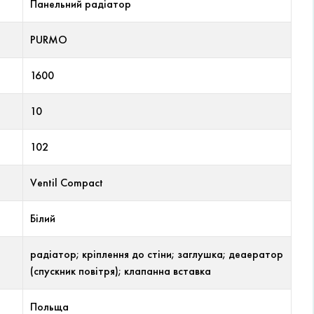
Панельний радіатор
PURMO
1600
10
102
Ventil Compact
Білий
радіатор; кріплення до стіни; заглушка; деаератор
(спускник повітря); клапанна вставка
Польща