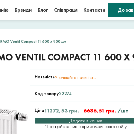
анію
Бренди
Блог
Співпраця
Контакти
До за
RMO Ventil Compact 11 600 x 900 мм
O VENTIL COMPACT 11 600 X
Наявність
Уточнюйте наявність
Код товару
22274
Ціна
11272,53
грн.
6686,51
грн.
/шт
Додати в кошик
*Ціна дійсна лише при замовленні з сайту