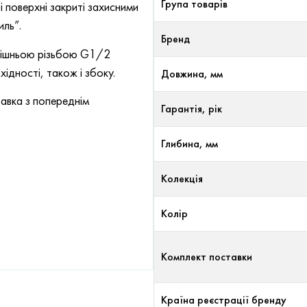
Група товарів
 поверхні закриті захисними
иль”.
Бренд
утрішньою різьбою G1/2
ідності, також і збоку.
Довжина, мм
авка з попереднім
Гарантія, рік
Глибина, мм
Колекція
Колір
Комплект поставки
Країна реєстрації бренду