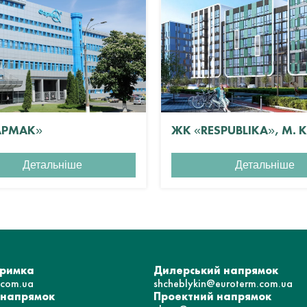
АРМАК»
ЖК «RESPUBLIKA», М. 
Детальніше
Детальніше
тримка
Дилерський напрямок
.com.ua
shcheblykin@euroterm.com.ua
 напрямок
Проектний напрямок