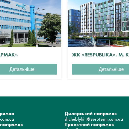
АРМАК»
ЖК «RESPUBLIKA», М. 
Детальніше
Детальніше
тримка
Дилерський напрямок
.com.ua
shcheblykin@euroterm.com.ua
 напрямок
Проектний напрямок