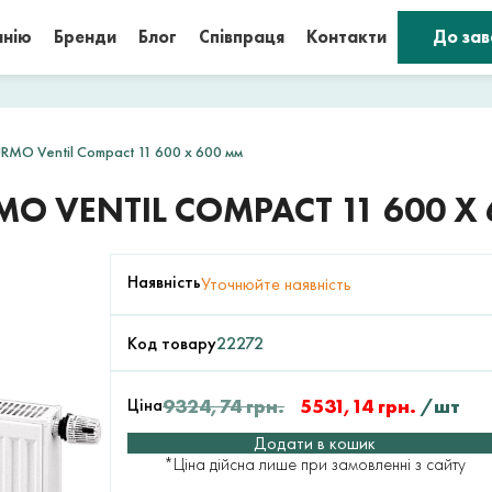
анію
Бренди
Блог
Співпраця
Контакти
До за
RMO Ventil Compact 11 600 x 600 мм
O VENTIL COMPACT 11 600 X
Наявність
Уточнюйте наявність
Код товару
22272
Ціна
9324,74
грн.
5531,14
грн.
/шт
Додати в кошик
*Ціна дійсна лише при замовленні з сайту