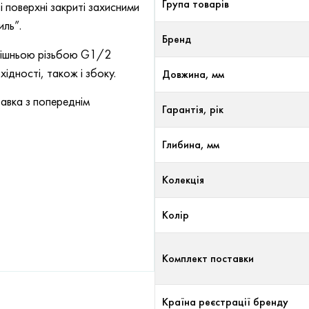
Група товарів
 поверхні закриті захисними
иль”.
Бренд
утрішньою різьбою G1/2
ідності, також і збоку.
Довжина, мм
авка з попереднім
Гарантія, рік
Глибина, мм
Колекція
Колір
Комплект поставки
Країна реєстрації бренду