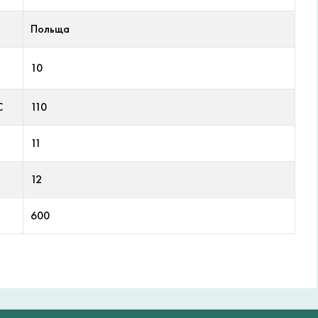
Польща
10
С
110
11
12
600