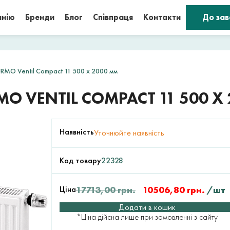
анію
Бренди
Блог
Співпраця
Контакти
До за
RMO Ventil Compact 11 500 x 2000 мм
O VENTIL COMPACT 11 500 X
Наявність
Уточнюйте наявність
Код товару
22328
Ціна
17713,00
грн.
10506,80
грн.
/шт
Додати в кошик
*Ціна дійсна лише при замовленні з сайту