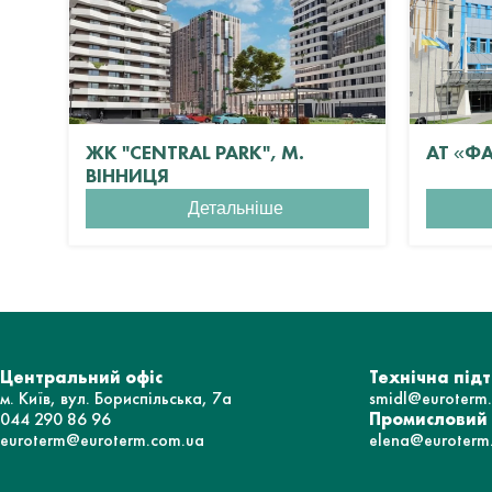
ЖК "CENTRAL PARK", М.
АТ «Ф
ВІННИЦЯ
Детальніше
Центральний офіс
Технічна під
м. Київ, вул. Бориспільська, 7а
smidl@euroterm
044 290 86 96
Промисловий
euroterm@euroterm.com.ua
elena@euroterm