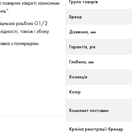
Група товарів
 поверхні закриті захисними
иль”.
Бренд
утрішньою різьбою G1/2
ідності, також і збоку.
Довжина, мм
авка з попереднім
Гарантія, рік
Глибина, мм
Колекція
Колір
Комплект поставки
Країна реєстрації бренду