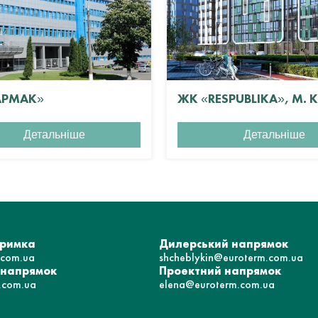
АРМАК»
ЖК «RESPUBLIKA», М. 
Детальніше
Детальніше
тримка
Дилерський напрямок
.com.ua
shcheblykin@euroterm.com.ua
 напрямок
Проектний напрямок
.com.ua
elena@euroterm.com.ua