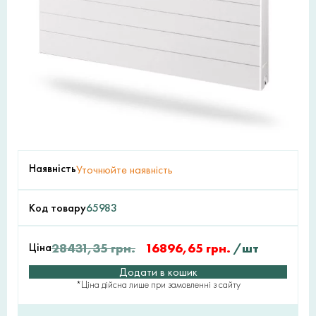
Наявність
Уточнюйте наявність
Код товару
65983
Ціна
28431,35
грн.
16896,65
грн.
/шт
Додати в кошик
*Ціна дійсна лише при замовленні з сайту