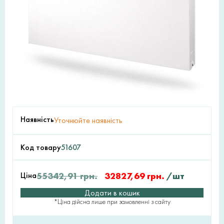
Наявність
Уточнюйте наявність
Код товару
51607
Ціна
55342,91
грн.
32827,69
грн.
/шт
Додати в кошик
*Ціна дійсна лише при замовленні з сайту