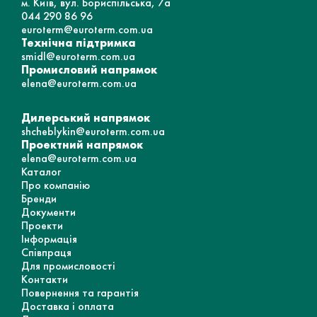
м. Київ, вул. Бориспільська, 7а
044 290 86 96
euroterm@euroterm.com.ua
Технічна підтримка
smidl@euroterm.com.ua
Промисловий напрямок
elena@euroterm.com.ua
Дилерський напрямок
shcheblykin@euroterm.com.ua
Проектний напрямок
elena@euroterm.com.ua
Каталог
Про компанію
Бренди
Документи
Проекти
Інформація
Співпраця
Для промисловості
Контакти
Повернення та гарантія
Доставка і оплата