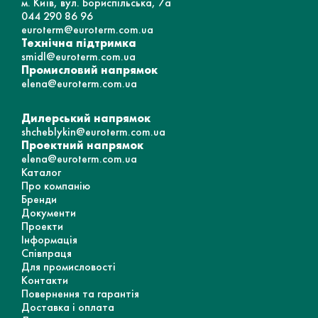
м. Київ, вул. Бориспільська, 7а
044 290 86 96
euroterm@euroterm.com.ua
Технічна підтримка
smidl@euroterm.com.ua
Промисловий напрямок
elena@euroterm.com.ua
Дилерський напрямок
shcheblykin@euroterm.com.ua
Проектний напрямок
elena@euroterm.com.ua
Каталог
Про компанію
Бренди
Документи
Проекти
Інформація
Співпраця
Для промисловості
Контакти
Повернення та гарантія
Доставка і оплата