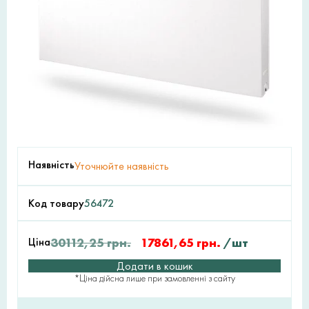
Наявність
Уточнюйте наявність
Код товару
56472
Ціна
30112,25
грн.
17861,65
грн.
/шт
Додати в кошик
*Ціна дійсна лише при замовленні з сайту